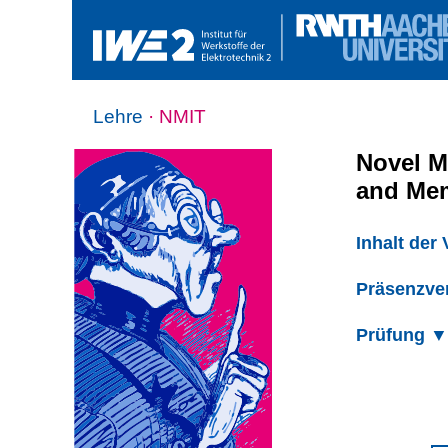
Lehre
· NMIT
Novel M
and Me
Inhalt der
Präsenzve
Prüfung 