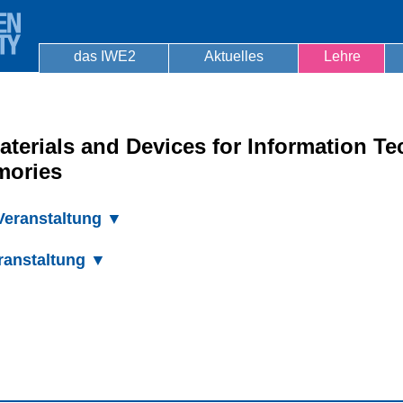
das IWE2
Aktuelles
Lehre
aterials and Devices for Information T
mories
 Veranstaltung ▼
ranstaltung ▼
▼